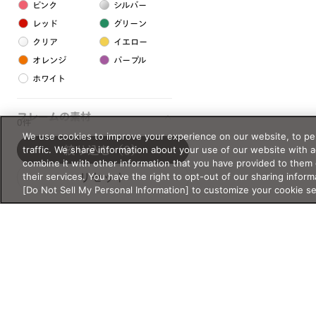
ピンク
シルバー
レッド
グリーン
クリア
イエロー
オレンジ
パープル
ホワイト
フレームの素材
0件
We use cookies to improve your experience on our website, to per
プラスチック系
traffic. We share information about your use of our website with 
絞り込む
（0）
combine it with other information that you have provided to them 
樹脂
their services. You have the right to opt-out of our sharing inform
リセット
[Do Not Sell My Personal Information] to customize your cookie s
アセテート
サスティナブル素材
セルロイド
金属系