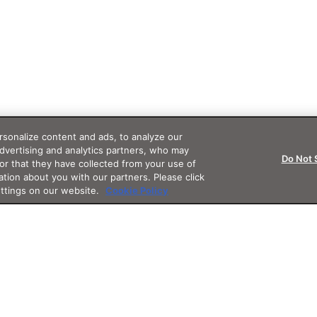
sonalize content and ads, to analyze our
advertising and analytics partners, who may
Do Not 
or that they have collected from your use of
ation about you with our partners. Please click
ettings on our website.
Cookie Policy