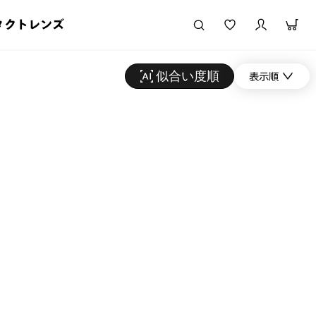
タクトレンズ
似合い度順
表示順