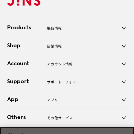
Products
製品情報
メガネ
Shop
店舗情報
サングラス
レンズ
店舗
コンタクトレンズ
Account
アカウント情報
オンラインショップ
老眼鏡
キッズ
マイページ／ログイン
Support
アクセサリー
サポート・フォロー
ログアウト
LINE公式アカウント
お知らせ
App
アプリ
よくあるご質問
ご利用ガイド
JINSアプリ
お問い合わせ
Others
その他サービス
3D WEB試着