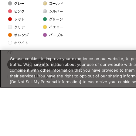
グレー
ゴールド
ピンク
シルバー
レッド
グリーン
クリア
イエロー
オレンジ
パープル
ホワイト
0件
We use cookies to improve your experience on our website, to per
フレームの素材
traffic. We share information about your use of our website with 
絞り込む
（0）
プラスチック系
combine it with other information that you have provided to them 
their services. You have the right to opt-out of our sharing inform
リセット
樹脂
[Do Not Sell My Personal Information] to customize your cookie s
アセテート
サスティナブル素材
セルロイド