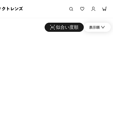
タクトレンズ
似合い度順
表示順