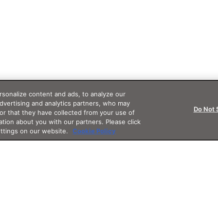
sonalize content and ads, to analyze our
advertising and analytics partners, who may
Do Not 
or that they have collected from your use of
ation about you with our partners. Please click
ettings on our website.
Cookie Policy