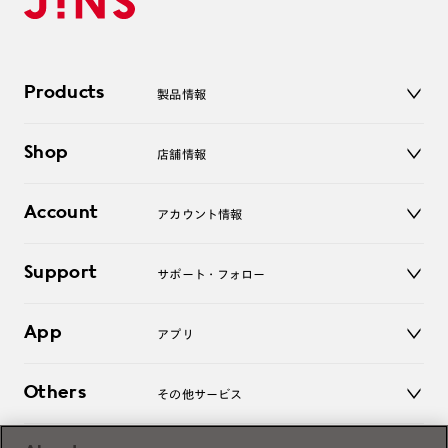
Products
製品情報
メガネ
Shop
店舗情報
サングラス
レンズ
店舗
コンタクトレンズ
Account
アカウント情報
オンラインショップ
老眼鏡
キッズ
マイページ／ログイン
Support
アクセサリー
サポート・フォロー
ログアウト
LINE公式アカウント
お知らせ
App
アプリ
よくあるご質問
ご利用ガイド
JINSアプリ
お問い合わせ
Others
その他サービス
3D WEB試着