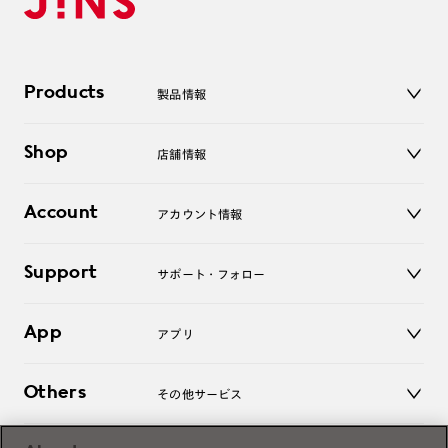
Products
製品情報
メガネ
Shop
店舗情報
サングラス
レンズ
店舗
コンタクトレンズ
Account
アカウント情報
オンラインショップ
老眼鏡
キッズ
マイページ／ログイン
Support
アクセサリー
サポート・フォロー
ログアウト
LINE公式アカウント
お知らせ
App
アプリ
よくあるご質問
ご利用ガイド
JINSアプリ
お問い合わせ
Others
その他サービス
3D WEB試着