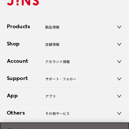
Products
製品情報
メガネ
Shop
店舗情報
サングラス
レンズ
店舗
コンタクトレンズ
Account
アカウント情報
オンラインショップ
老眼鏡
キッズ
マイページ／ログイン
Support
アクセサリー
サポート・フォロー
ログアウト
LINE公式アカウント
お知らせ
App
アプリ
よくあるご質問
ご利用ガイド
JINSアプリ
お問い合わせ
Others
その他サービス
3D WEB試着