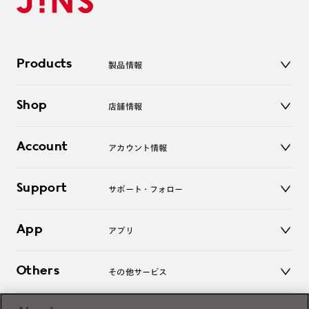
Products
製品情報
メガネ
Shop
店舗情報
サングラス
レンズ
店舗
コンタクトレンズ
Account
アカウント情報
オンラインショップ
老眼鏡
キッズ
マイページ／ログイン
Support
アクセサリー
サポート・フォロー
ログアウト
LINE公式アカウント
お知らせ
App
アプリ
よくあるご質問
ご利用ガイド
JINSアプリ
お問い合わせ
Others
その他サービス
3D WEB試着