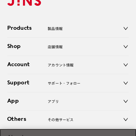
Products
製品情報
メガネ
Shop
店舗情報
サングラス
レンズ
店舗
コンタクトレンズ
Account
アカウント情報
オンラインショップ
老眼鏡
キッズ
マイページ／ログイン
Support
アクセサリー
サポート・フォロー
ログアウト
LINE公式アカウント
お知らせ
App
アプリ
よくあるご質問
ご利用ガイド
JINSアプリ
お問い合わせ
Others
その他サービス
3D WEB試着