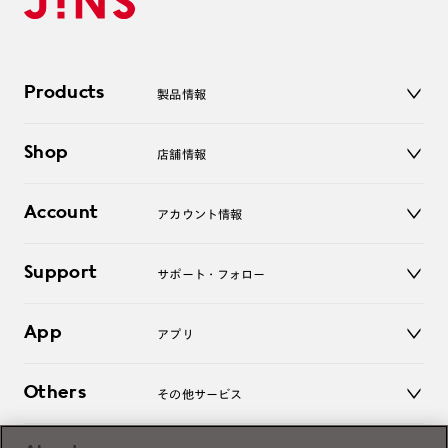
Products
製品情報
メガネ
Shop
店舗情報
サングラス
レンズ
店舗
コンタクトレンズ
Account
アカウント情報
オンラインショップ
老眼鏡
キッズ
マイページ／ログイン
Support
アクセサリー
サポート・フォロー
ログアウト
LINE公式アカウント
お知らせ
App
アプリ
よくあるご質問
ご利用ガイド
JINSアプリ
お問い合わせ
Others
その他サービス
3D WEB試着