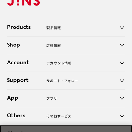
Products
製品情報
メガネ
Shop
店舗情報
サングラス
レンズ
店舗
コンタクトレンズ
Account
アカウント情報
オンラインショップ
老眼鏡
キッズ
マイページ／ログイン
Support
アクセサリー
サポート・フォロー
ログアウト
LINE公式アカウント
お知らせ
App
アプリ
よくあるご質問
ご利用ガイド
JINSアプリ
お問い合わせ
Others
その他サービス
3D WEB試着