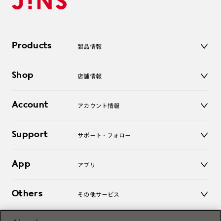
Products
製品情報
メガネ
Shop
店舗情報
サングラス
レンズ
店舗
コンタクトレンズ
Account
アカウント情報
オンラインショップ
老眼鏡
キッズ
マイページ／ログイン
Support
アクセサリー
サポート・フォロー
ログアウト
LINE公式アカウント
お知らせ
App
アプリ
よくあるご質問
ご利用ガイド
JINSアプリ
お問い合わせ
Others
その他サービス
3D WEB試着