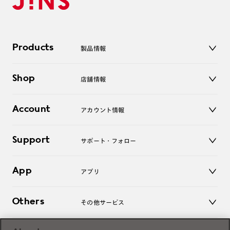
Products
製品情報
メガネ
Shop
店舗情報
サングラス
レンズ
店舗
コンタクトレンズ
Account
アカウント情報
オンラインショップ
老眼鏡
キッズ
マイページ／ログイン
Support
アクセサリー
サポート・フォロー
ログアウト
LINE公式アカウント
お知らせ
App
アプリ
よくあるご質問
ご利用ガイド
JINSアプリ
お問い合わせ
Others
その他サービス
3D WEB試着