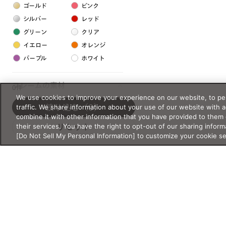
ゴールド
ピンク
シルバー
レッド
グリーン
クリア
イエロー
オレンジ
パープル
ホワイト
フレームの素材
0件
We use cookies to improve your experience on our website, to per
プラスチック系
traffic. We share information about your use of our website with 
絞り込む
（0）
combine it with other information that you have provided to them 
樹脂
their services. You have the right to opt-out of our sharing inform
リセット
[Do Not Sell My Personal Information] to customize your cookie s
アセテート
サスティナブル素材
セルロイド
金属系