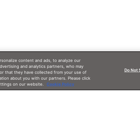
sonalize content and ads, to analyze our
advertising and analytics partners, who may
Do Not 
or that they have collected from your use of
ation about you with our partners. Please click
ettings on our website.
Cookie Policy