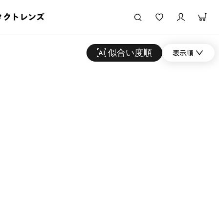
タクトレンズ
似合い度順
表示順