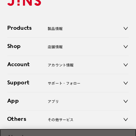
Products
製品情報
メガネ
Shop
店舗情報
サングラス
レンズ
店舗
コンタクトレンズ
Account
アカウント情報
オンラインショップ
老眼鏡
キッズ
マイページ／ログイン
Support
アクセサリー
サポート・フォロー
ログアウト
LINE公式アカウント
お知らせ
App
アプリ
よくあるご質問
ご利用ガイド
JINSアプリ
お問い合わせ
Others
その他サービス
3D WEB試着