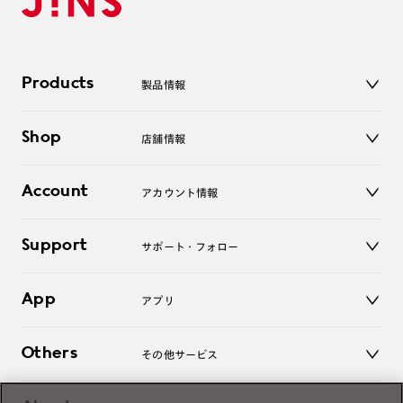
Products
製品情報
メガネ
Shop
店舗情報
サングラス
レンズ
店舗
コンタクトレンズ
Account
アカウント情報
オンラインショップ
老眼鏡
キッズ
マイページ／ログイン
Support
アクセサリー
サポート・フォロー
ログアウト
LINE公式アカウント
お知らせ
App
アプリ
よくあるご質問
ご利用ガイド
JINSアプリ
お問い合わせ
Others
その他サービス
3D WEB試着