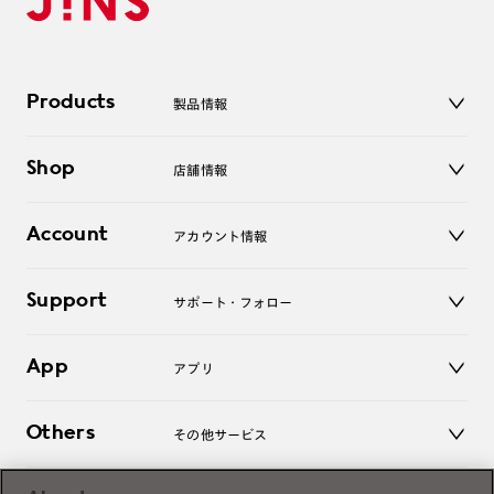
Products
製品情報
メガネ
Shop
店舗情報
サングラス
レンズ
店舗
コンタクトレンズ
Account
アカウント情報
オンラインショップ
老眼鏡
キッズ
マイページ／ログイン
Support
アクセサリー
サポート・フォロー
ログアウト
LINE公式アカウント
お知らせ
App
アプリ
よくあるご質問
ご利用ガイド
JINSアプリ
お問い合わせ
Others
その他サービス
3D WEB試着