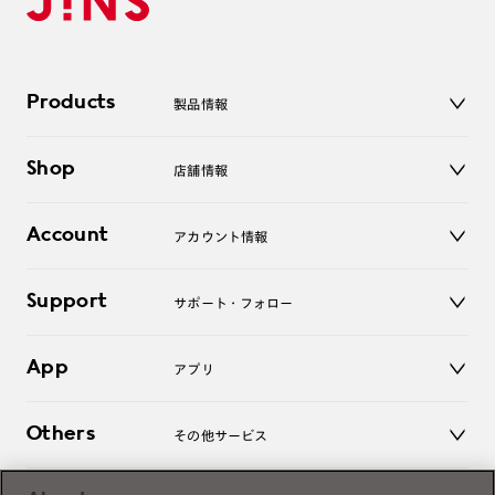
Products
製品情報
メガネ
Shop
店舗情報
サングラス
レンズ
店舗
コンタクトレンズ
Account
アカウント情報
オンラインショップ
老眼鏡
キッズ
マイページ／ログイン
Support
アクセサリー
サポート・フォロー
ログアウト
LINE公式アカウント
お知らせ
App
アプリ
よくあるご質問
ご利用ガイド
JINSアプリ
お問い合わせ
Others
その他サービス
3D WEB試着