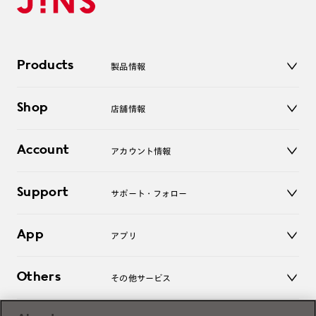
Products
製品情報
メガネ
Shop
店舗情報
サングラス
レンズ
店舗
コンタクトレンズ
Account
アカウント情報
オンラインショップ
老眼鏡
キッズ
マイページ／ログイン
Support
アクセサリー
サポート・フォロー
ログアウト
LINE公式アカウント
お知らせ
App
アプリ
よくあるご質問
ご利用ガイド
JINSアプリ
お問い合わせ
Others
その他サービス
3D WEB試着