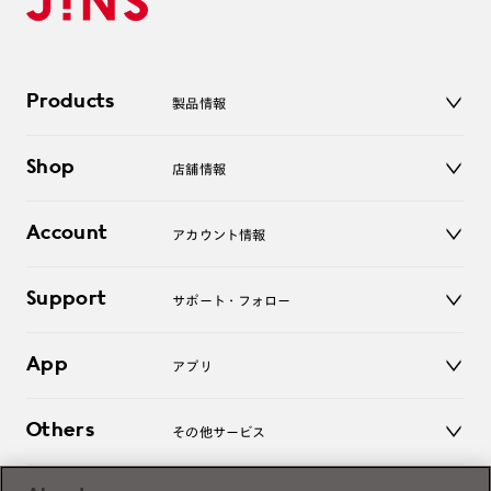
Products
製品情報
メガネ
Shop
店舗情報
サングラス
レンズ
店舗
コンタクトレンズ
Account
アカウント情報
オンラインショップ
老眼鏡
キッズ
マイページ／ログイン
Support
アクセサリー
サポート・フォロー
ログアウト
LINE公式アカウント
お知らせ
App
アプリ
よくあるご質問
ご利用ガイド
JINSアプリ
お問い合わせ
Others
その他サービス
3D WEB試着