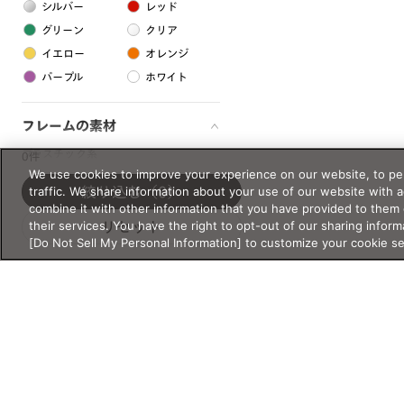
シルバー
レッド
グリーン
クリア
イエロー
オレンジ
パープル
ホワイト
フレームの素材
プラスチック系
0件
We use cookies to improve your experience on our website, to per
樹脂
traffic. We share information about your use of our website with 
絞り込む
（0）
combine it with other information that you have provided to them 
their services. You have the right to opt-out of our sharing inform
リセット
アセテート
[Do Not Sell My Personal Information] to customize your cookie s
サスティナブル素材
セルロイド
金属系
メタル