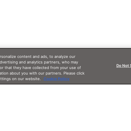
sonalize content and ads, to analyze our
advertising and analytics partners, who may
Do Not 
or that they have collected from your use of
ation about you with our partners. Please click
ettings on our website.
Cookie Policy