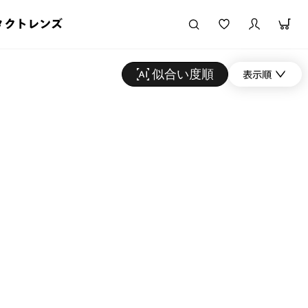
タクトレンズ
似合い度順
表示順