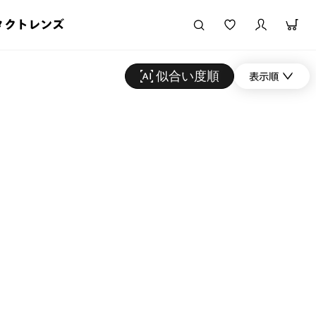
タクトレンズ
似合い度順
表示順