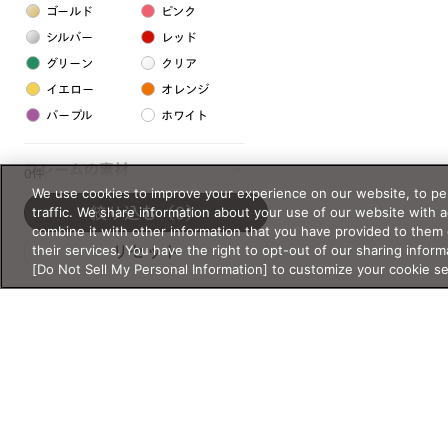
ゴールド
ピンク
シルバー
レッド
グリーン
クリア
イエロー
オレンジ
パープル
ホワイト
フレームの素材
0件
We use cookies to improve your experience on our website, to per
プラスチック系
traffic. We share information about your use of our website with 
絞り込む
（0）
combine it with other information that you have provided to them 
樹脂
their services. You have the right to opt-out of our sharing inform
リセット
[Do Not Sell My Personal Information] to customize your cookie s
アセテート
サスティナブル素材
セルロイド
金属系