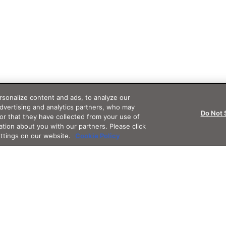
sonalize content and ads, to analyze our
advertising and analytics partners, who may
Do Not 
or that they have collected from your use of
ation about you with our partners. Please click
ettings on our website.
Cookie Policy