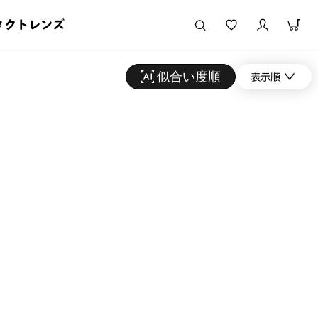
タクトレンズ
似合い度順
表示順