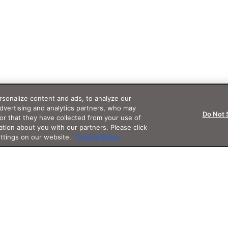
sonalize content and ads, to analyze our
advertising and analytics partners, who may
Do Not 
or that they have collected from your use of
ation about you with our partners. Please click
ettings on our website.
Cookie Policy