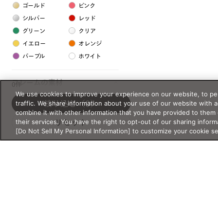
ゴールド
ピンク
シルバー
レッド
グリーン
クリア
イエロー
オレンジ
パープル
ホワイト
フレームの素材
0件
We use cookies to improve your experience on our website, to per
プラスチック系
traffic. We share information about your use of our website with 
絞り込む
（0）
combine it with other information that you have provided to them 
樹脂
their services. You have the right to opt-out of our sharing inform
リセット
[Do Not Sell My Personal Information] to customize your cookie s
アセテート
サスティナブル素材
セルロイド
金属系