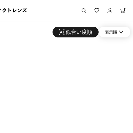
タクトレンズ
似合い度順
表示順