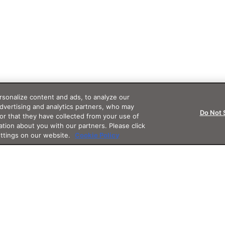
sonalize content and ads, to analyze our
advertising and analytics partners, who may
Do Not 
or that they have collected from your use of
ation about you with our partners. Please click
ettings on our website.
Cookie Policy