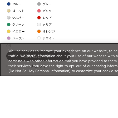
ブルー
グレー
ゴールド
ピンク
シルバー
レッド
グリーン
クリア
イエロー
オレンジ
パープル
ホワイト
0件
We use cookies to improve your experience on our website, to per
フレームの素材
traffic. We share information about your use of our website with 
絞り込む
（0）
combine it with other information that you have provided to them 
プラスチック系
their services. You have the right to opt-out of our sharing inform
リセット
[Do Not Sell My Personal Information] to customize your cookie s
樹脂
アセテート
サスティナブル素材
セルロイド