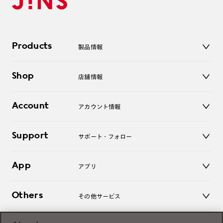
Products
製品情報
メガネ
Shop
店舗情報
サングラス
レンズ
店舗
コンタクトレンズ
Account
アカウント情報
オンラインショップ
老眼鏡
キッズ
マイページ／ログイン
Support
アクセサリー
サポート・フォロー
ログアウト
LINE公式アカウント
お知らせ
App
アプリ
よくあるご質問
ご利用ガイド
JINSアプリ
お問い合わせ
Others
その他サービス
3D WEB試着