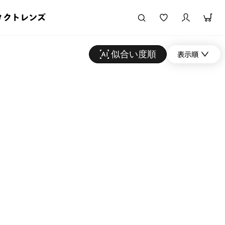
タクトレンズ
似合い度順
表示順