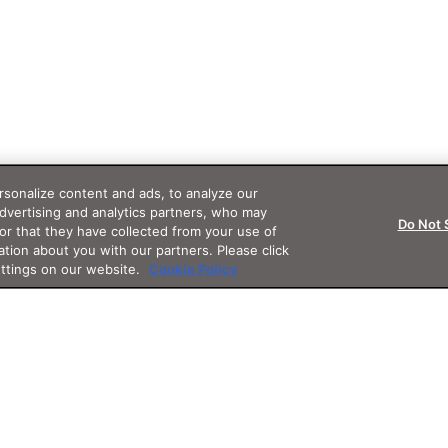
sonalize content and ads, to analyze our
advertising and analytics partners, who may
Do Not 
or that they have collected from your use of
ation about you with our partners. Please click
ettings on our website.
Cookie Policy