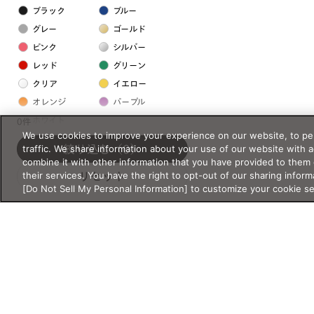
ブラック
ブルー
グレー
ゴールド
ピンク
シルバー
レッド
グリーン
クリア
イエロー
オレンジ
パープル
ホワイト
0件
We use cookies to improve your experience on our website, to per
traffic. We share information about your use of our website with 
絞り込む
（0）
フレームの素材
combine it with other information that you have provided to them 
their services. You have the right to opt-out of our sharing inform
リセット
プラスチック系
[Do Not Sell My Personal Information] to customize your cookie s
樹脂
アセテート
サスティナブル素材
セルロイド