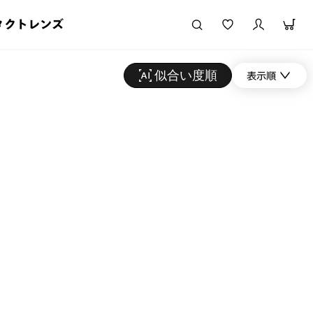
タクトレンズ
似合い度順
表示順