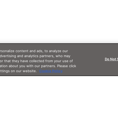
sonalize content and ads, to analyze our
advertising and analytics partners, who may
Do Not 
or that they have collected from your use of
ation about you with our partners. Please click
ettings on our website.
Cookie Policy