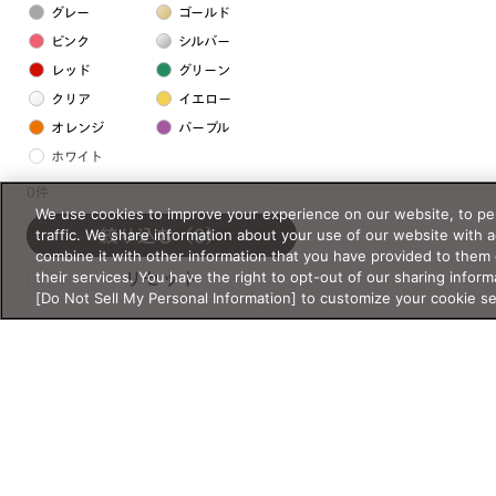
グレー
ゴールド
ピンク
シルバー
レッド
グリーン
クリア
イエロー
オレンジ
パープル
ホワイト
0件
We use cookies to improve your experience on our website, to per
フレームの素材
traffic. We share information about your use of our website with 
絞り込む
（0）
プラスチック系
combine it with other information that you have provided to them 
their services. You have the right to opt-out of our sharing inform
リセット
樹脂
[Do Not Sell My Personal Information] to customize your cookie s
アセテート
サスティナブル素材
セルロイド