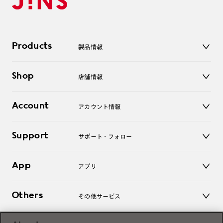
Products
製品情報
メガネ
Shop
店舗情報
サングラス
レンズ
店舗
コンタクトレンズ
Account
アカウント情報
オンラインショップ
老眼鏡
キッズ
マイページ／ログイン
Support
アクセサリー
サポート・フォロー
ログアウト
LINE公式アカウント
お知らせ
App
アプリ
よくあるご質問
ご利用ガイド
JINSアプリ
お問い合わせ
Others
その他サービス
3D WEB試着