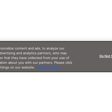
sonalize content and ads, to analyze our
advertising and analytics partners, who may
Do Not 
or that they have collected from your use of
ation about you with our partners. Please click
ettings on our website.
Cookie Policy