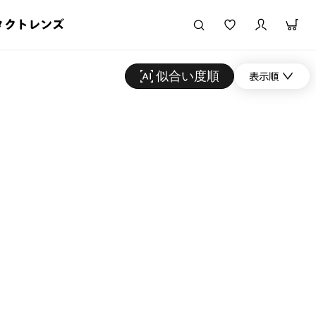
タクトレンズ
似合い度順
表示順