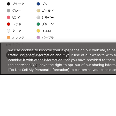
ブラック
ブルー
グレー
ゴールド
ピンク
シルバー
レッド
グリーン
クリア
イエロー
オレンジ
パープル
ホワイト
0件
We use cookies to improve your experience on our website, to per
traffic. We share information about your use of our website with 
絞り込む
（0）
フレームの素材
combine it with other information that you have provided to them 
their services. You have the right to opt-out of our sharing inform
リセット
プラスチック系
[Do Not Sell My Personal Information] to customize your cookie s
樹脂
アセテート
サスティナブル素材
セルロイド