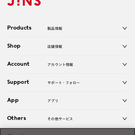
Products
製品情報
メガネ
Shop
店舗情報
サングラス
レンズ
店舗
コンタクトレンズ
Account
アカウント情報
オンラインショップ
老眼鏡
キッズ
マイページ／ログイン
Support
アクセサリー
サポート・フォロー
ログアウト
LINE公式アカウント
お知らせ
App
アプリ
よくあるご質問
ご利用ガイド
JINSアプリ
お問い合わせ
Others
その他サービス
3D WEB試着