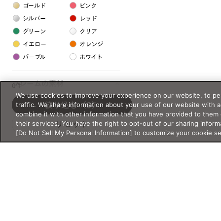
ゴールド
ピンク
シルバー
レッド
グリーン
クリア
イエロー
オレンジ
パープル
ホワイト
フレームの素材
0件
We use cookies to improve your experience on our website, to per
プラスチック系
traffic. We share information about your use of our website with 
絞り込む
（0）
combine it with other information that you have provided to them 
樹脂
their services. You have the right to opt-out of our sharing inform
リセット
[Do Not Sell My Personal Information] to customize your cookie s
アセテート
サスティナブル素材
セルロイド
金属系