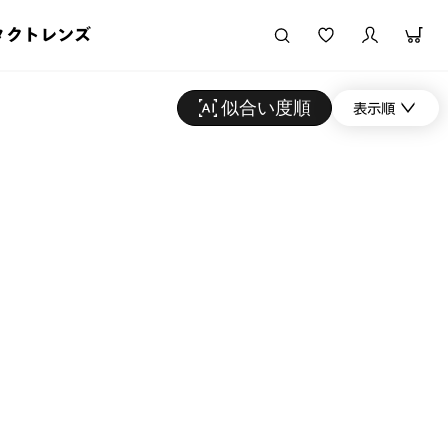
タクトレンズ
似合い度順
表示順