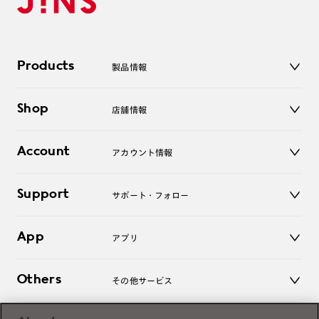
Products
製品情報
メガネ
Shop
店舗情報
サングラス
レンズ
店舗
コンタクトレンズ
Account
アカウント情報
オンラインショップ
老眼鏡
キッズ
マイページ／ログイン
Support
アクセサリー
サポート・フォロー
ログアウト
LINE公式アカウント
お知らせ
App
アプリ
よくあるご質問
ご利用ガイド
JINSアプリ
お問い合わせ
Others
その他サービス
3D WEB試着