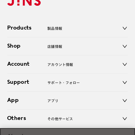
Products
製品情報
メガネ
Shop
店舗情報
サングラス
レンズ
店舗
コンタクトレンズ
Account
アカウント情報
オンラインショップ
老眼鏡
キッズ
マイページ／ログイン
Support
アクセサリー
サポート・フォロー
ログアウト
LINE公式アカウント
お知らせ
App
アプリ
よくあるご質問
ご利用ガイド
JINSアプリ
お問い合わせ
Others
その他サービス
3D WEB試着