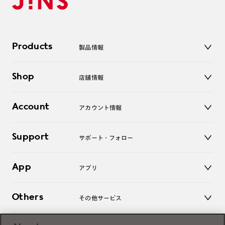
Products
製品情報
メガネ
Shop
店舗情報
サングラス
レンズ
店舗
コンタクトレンズ
Account
アカウント情報
オンラインショップ
老眼鏡
キッズ
マイページ／ログイン
Support
アクセサリー
サポート・フォロー
ログアウト
LINE公式アカウント
お知らせ
App
アプリ
よくあるご質問
ご利用ガイド
JINSアプリ
お問い合わせ
Others
その他サービス
3D WEB試着