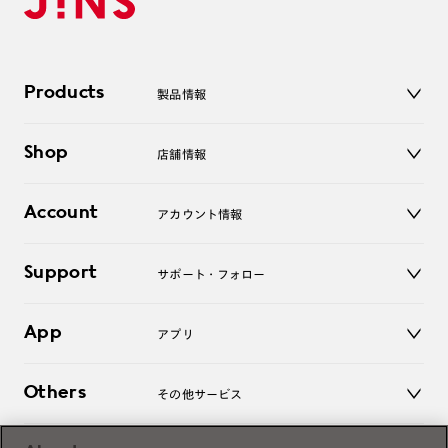
Products
製品情報
メガネ
Shop
店舗情報
サングラス
レンズ
店舗
コンタクトレンズ
Account
アカウント情報
オンラインショップ
老眼鏡
キッズ
マイページ／ログイン
Support
アクセサリー
サポート・フォロー
ログアウト
LINE公式アカウント
お知らせ
App
アプリ
よくあるご質問
ご利用ガイド
JINSアプリ
お問い合わせ
Others
その他サービス
3D WEB試着