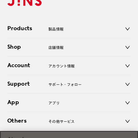
Products
製品情報
メガネ
Shop
店舗情報
サングラス
レンズ
店舗
コンタクトレンズ
Account
アカウント情報
オンラインショップ
老眼鏡
キッズ
マイページ／ログイン
Support
アクセサリー
サポート・フォロー
ログアウト
LINE公式アカウント
お知らせ
App
アプリ
よくあるご質問
ご利用ガイド
JINSアプリ
お問い合わせ
Others
その他サービス
3D WEB試着