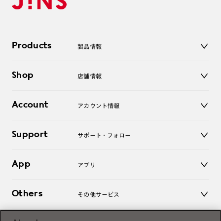
Products
製品情報
メガネ
Shop
店舗情報
サングラス
レンズ
店舗
コンタクトレンズ
Account
アカウント情報
オンラインショップ
老眼鏡
キッズ
マイページ／ログイン
Support
アクセサリー
サポート・フォロー
ログアウト
LINE公式アカウント
お知らせ
App
アプリ
よくあるご質問
ご利用ガイド
JINSアプリ
お問い合わせ
Others
その他サービス
3D WEB試着