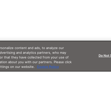
sonalize content and ads, to analyze our
advertising and analytics partners, who may
Do Not 
or that they have collected from your use of
ation about you with our partners. Please click
ettings on our website.
Cookie Policy