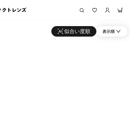
タクトレンズ
似合い度順
表示順