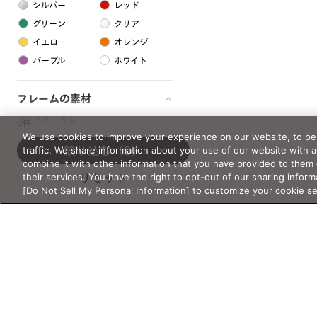
シルバー
レッド
グリーン
クリア
イエロー
オレンジ
パープル
ホワイト
フレームの素材
プラスチック系
0件
We use cookies to improve your experience on our website, to per
樹脂
traffic. We share information about your use of our website with 
絞り込む
（0）
combine it with other information that you have provided to them 
their services. You have the right to opt-out of our sharing inform
リセット
アセテート
[Do Not Sell My Personal Information] to customize your cookie s
サスティナブル素材
セルロイド
金属系
メタル