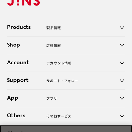
Products
製品情報
メガネ
Shop
店舗情報
サングラス
レンズ
店舗
コンタクトレンズ
Account
アカウント情報
オンラインショップ
老眼鏡
キッズ
マイページ／ログイン
Support
アクセサリー
サポート・フォロー
ログアウト
LINE公式アカウント
お知らせ
App
アプリ
よくあるご質問
ご利用ガイド
JINSアプリ
お問い合わせ
Others
その他サービス
3D WEB試着