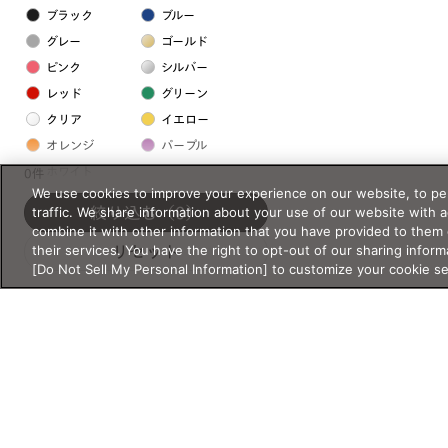
ブラック
ブルー
グレー
ゴールド
ピンク
シルバー
レッド
グリーン
クリア
イエロー
オレンジ
パープル
ホワイト
0件
We use cookies to improve your experience on our website, to per
traffic. We share information about your use of our website with 
絞り込む
（0）
フレームの素材
combine it with other information that you have provided to them 
their services. You have the right to opt-out of our sharing inform
リセット
プラスチック系
[Do Not Sell My Personal Information] to customize your cookie s
樹脂
アセテート
サスティナブル素材
セルロイド