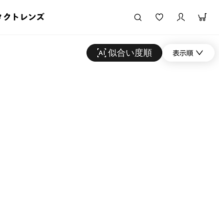
タクトレンズ
似合い度順
表示順