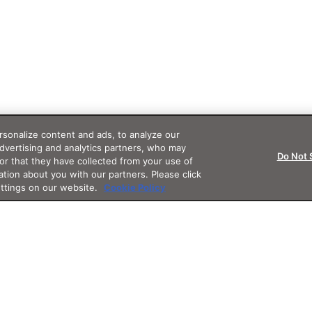
sonalize content and ads, to analyze our
advertising and analytics partners, who may
Do Not 
or that they have collected from your use of
ation about you with our partners. Please click
ettings on our website.
Cookie Policy