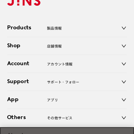
Products
製品情報
メガネ
Shop
店舗情報
サングラス
レンズ
店舗
コンタクトレンズ
Account
アカウント情報
オンラインショップ
老眼鏡
キッズ
マイページ／ログイン
Support
アクセサリー
サポート・フォロー
ログアウト
LINE公式アカウント
お知らせ
App
アプリ
よくあるご質問
ご利用ガイド
JINSアプリ
お問い合わせ
Others
その他サービス
3D WEB試着