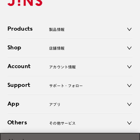
Products
製品情報
メガネ
Shop
店舗情報
サングラス
レンズ
店舗
コンタクトレンズ
Account
アカウント情報
オンラインショップ
老眼鏡
キッズ
マイページ／ログイン
Support
アクセサリー
サポート・フォロー
ログアウト
LINE公式アカウント
お知らせ
App
アプリ
よくあるご質問
ご利用ガイド
JINSアプリ
お問い合わせ
Others
その他サービス
3D WEB試着