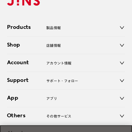
Products
製品情報
メガネ
Shop
店舗情報
サングラス
レンズ
店舗
コンタクトレンズ
Account
アカウント情報
オンラインショップ
老眼鏡
キッズ
マイページ／ログイン
Support
アクセサリー
サポート・フォロー
ログアウト
LINE公式アカウント
お知らせ
App
アプリ
よくあるご質問
ご利用ガイド
JINSアプリ
お問い合わせ
Others
その他サービス
3D WEB試着