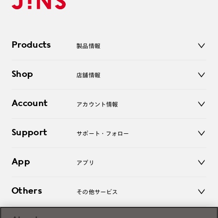
Products
製品情報
メガネ
Shop
店舗情報
サングラス
レンズ
店舗
コンタクトレンズ
Account
アカウント情報
オンラインショップ
老眼鏡
キッズ
マイページ／ログイン
Support
アクセサリー
サポート・フォロー
ログアウト
LINE公式アカウント
お知らせ
App
アプリ
よくあるご質問
ご利用ガイド
JINSアプリ
お問い合わせ
Others
その他サービス
3D WEB試着