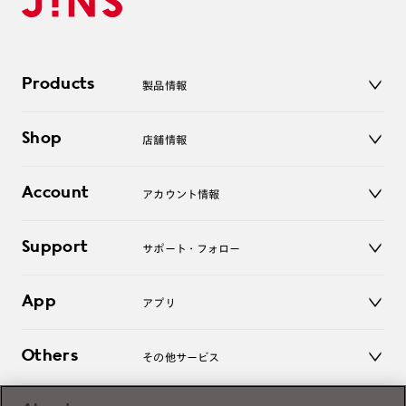
Products
製品情報
メガネ
Shop
店舗情報
サングラス
レンズ
店舗
コンタクトレンズ
Account
アカウント情報
オンラインショップ
老眼鏡
キッズ
マイページ／ログイン
Support
アクセサリー
サポート・フォロー
ログアウト
LINE公式アカウント
お知らせ
App
アプリ
よくあるご質問
ご利用ガイド
JINSアプリ
お問い合わせ
Others
その他サービス
3D WEB試着