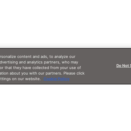
sonalize content and ads, to analyze our
advertising and analytics partners, who may
Do Not 
or that they have collected from your use of
ation about you with our partners. Please click
ettings on our website.
Cookie Policy