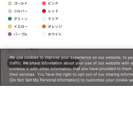
ゴールド
ピンク
シルバー
レッド
グリーン
クリア
イエロー
オレンジ
パープル
ホワイト
フレームの素材
0件
We use cookies to improve your experience on our website, to per
プラスチック系
traffic. We share information about your use of our website with 
絞り込む
（0）
combine it with other information that you have provided to them 
樹脂
their services. You have the right to opt-out of our sharing inform
リセット
[Do Not Sell My Personal Information] to customize your cookie s
アセテート
サスティナブル素材
セルロイド
金属系