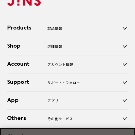
Products
製品情報
メガネ
Shop
店舗情報
サングラス
レンズ
店舗
コンタクトレンズ
Account
アカウント情報
オンラインショップ
老眼鏡
キッズ
マイページ／ログイン
Support
アクセサリー
サポート・フォロー
ログアウト
LINE公式アカウント
お知らせ
App
アプリ
よくあるご質問
ご利用ガイド
JINSアプリ
お問い合わせ
Others
その他サービス
3D WEB試着