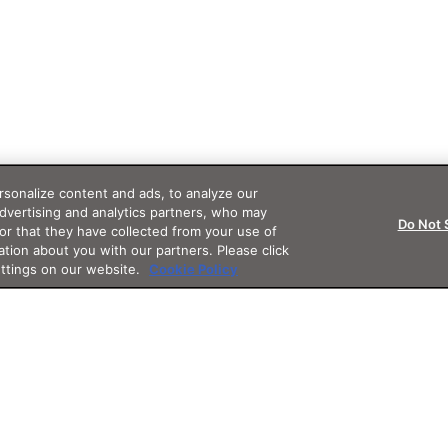
sonalize content and ads, to analyze our
advertising and analytics partners, who may
Do Not 
or that they have collected from your use of
ation about you with our partners. Please click
ettings on our website.
Cookie Policy