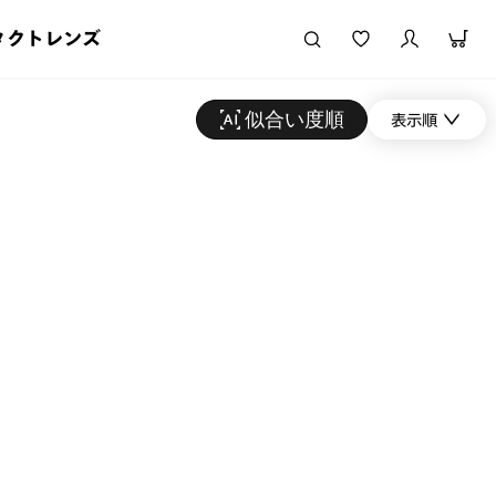
タクトレンズ
似合い度順
表示順