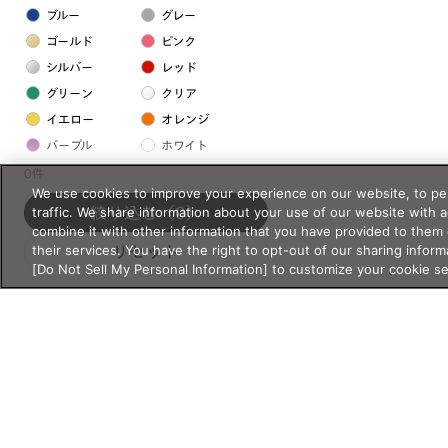
ブルー
グレー
ゴールド
ピンク
シルバー
レッド
グリーン
クリア
イエロー
オレンジ
パープル
ホワイト
0件
We use cookies to improve your experience on our website, to per
フレームの素材
traffic. We share information about your use of our website with 
絞り込む
（0）
combine it with other information that you have provided to them 
プラスチック系
their services. You have the right to opt-out of our sharing inform
リセット
[Do Not Sell My Personal Information] to customize your cookie s
樹脂
アセテート
サスティナブル素材
セルロイド