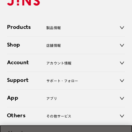
Products
製品情報
メガネ
Shop
店舗情報
サングラス
レンズ
店舗
コンタクトレンズ
Account
アカウント情報
オンラインショップ
老眼鏡
キッズ
マイページ／ログイン
Support
アクセサリー
サポート・フォロー
ログアウト
LINE公式アカウント
お知らせ
App
アプリ
よくあるご質問
ご利用ガイド
JINSアプリ
お問い合わせ
Others
その他サービス
3D WEB試着