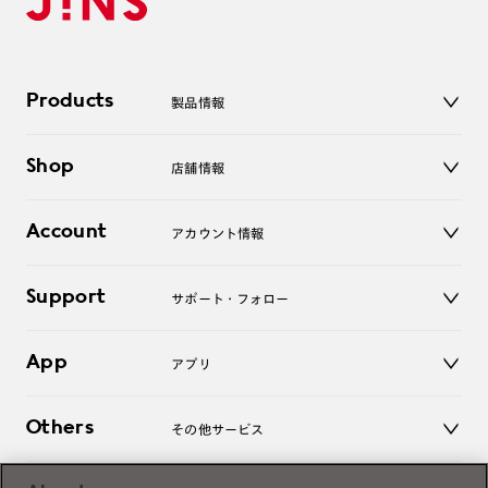
Products
製品情報
メガネ
Shop
店舗情報
サングラス
レンズ
店舗
コンタクトレンズ
Account
アカウント情報
オンラインショップ
老眼鏡
キッズ
マイページ／ログイン
Support
アクセサリー
サポート・フォロー
ログアウト
LINE公式アカウント
お知らせ
App
アプリ
よくあるご質問
ご利用ガイド
JINSアプリ
お問い合わせ
Others
その他サービス
3D WEB試着