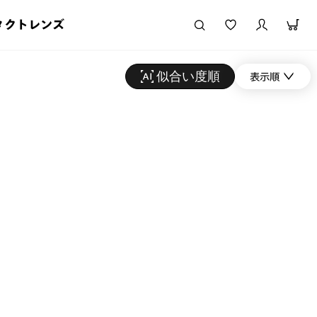
タクトレンズ
似合い度順
表示順