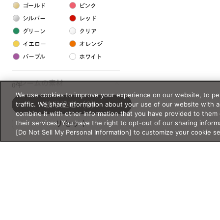
ゴールド
ピンク
シルバー
レッド
グリーン
クリア
イエロー
オレンジ
パープル
ホワイト
フレームの素材
0件
We use cookies to improve your experience on our website, to per
プラスチック系
traffic. We share information about your use of our website with 
絞り込む
（0）
combine it with other information that you have provided to them 
樹脂
their services. You have the right to opt-out of our sharing inform
リセット
[Do Not Sell My Personal Information] to customize your cookie s
アセテート
サスティナブル素材
セルロイド
金属系